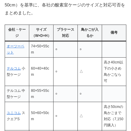
50cm）を基準に、各社の酸素室ケージのサイズと対応可否を
まとめました。
会社・ケー
サイズ
プラケース
鳥かごが入
備考
ジ
（W×D×H）
対応
るか
オーツーペ
74×50×55c
○
○
ット
m
高さ40cm以
テルコム
小
60×40×40c
下の小さめ
○
△
型ケージ
m
鳥かごなら
可
テルコム 中
80×55×55c
○
○
型ケージ
m
高さ50cmの
ユニコム
ス
50×60×50c
鳥かごまで
○
△
クエアS
m
対応（7,150
円購入）