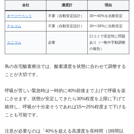
会社
濃度計
理由
オーツーペット
不要（自動安定設計）
30〜40%を自動安定
テルコム
不要（自動安定設計）
30〜38%に自動安定
口コミで安定性に問題
ユニコム
必要
あり（一晩中手動調整
の報告）
鳥の在宅酸素療法では、酸素濃度を状態に合わせて調整する
ことが大切です。
呼吸が苦しい緊急時は一時的に40%前後まで上げて呼吸を楽
にさせます。状態が安定してきたら30%程度を上限に下げて
維持し、呼吸が十分楽そうであれば15〜25%程度まで下げる
ことも可能です。
注意が必要なのは「40%を超える高濃度を長時間（1時間以