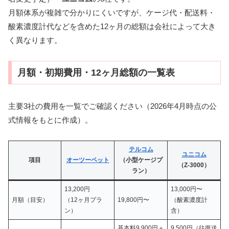
月額体系が複雑で分かりにくいですが、ケージ代・配送料・
酸素濃度計代などを含めた12ヶ月の総額は会社によって大き
く異なります。
月額・初期費用・12ヶ月総額の一覧表
主要3社の費用を一覧でご確認ください（2026年4月時点の公
式情報をもとに作成）。
テルコム
ユニコム
項目
オーツーペット
（小型ケージプ
（Z-3000）
ラン）
13,200円
13,000円〜
月額（目安）
（12ヶ月プラ
19,800円〜
（酸素濃度計
ン）
含）
基本料9,900円＋
9,500円（往復送