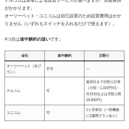
テルコムは業者による設置サービスが選べますが、別途費用
がかかります。
オーツーペット・ユニコムは自己設置のため設置費用はかか
りません（いずれもスイッチを入れるだけで使えます）。
4つ目は
途中解約の扱い
です。
会社
途中解約
日割り
オーツーペット（全プ
不可
—
ラン）
返却日まで日割り計算
（小型：1,320円/日・
テルコム
可
月15日以上は月額上限
19,800円）
1ヶ月単位（一部機種
ユニコム
可
に2週間プランあり）