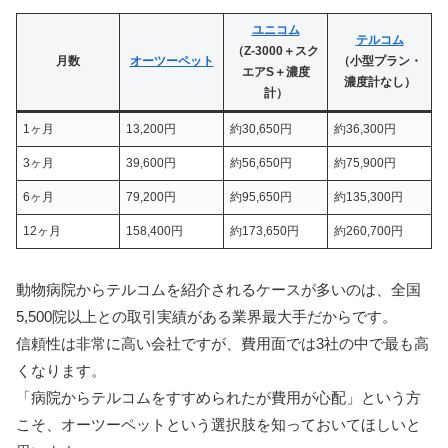
ユニコム
テルコム
（Z-3000＋スク
月数
オーツーペット
（小型プラン・
エアS＋濃度
濃度計なし）
計）
1ヶ月
13,200円
約30,650円
約36,300円
3ヶ月
39,600円
約56,650円
約75,900円
6ヶ月
79,200円
約95,650円
約135,300円
12ヶ月
158,400円
約173,650円
約260,700円
動物病院からテルコムを紹介されるケースが多いのは、全国
5,500院以上との取引実績がある業界最大手だからです。
信頼性は非常に高い会社ですが、費用面では3社の中で最も高
くなります。
「病院からテルコムをすすめられたが費用が心配」という方
こそ、オーツーペットという選択肢を知っておいてほしいと