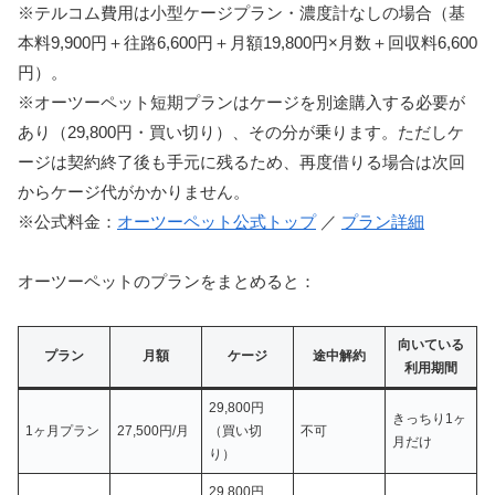
※テルコム費用は小型ケージプラン・濃度計なしの場合（基
本料9,900円＋往路6,600円＋月額19,800円×月数＋回収料6,600
円）。
※オーツーペット短期プランはケージを別途購入する必要が
あり（29,800円・買い切り）、その分が乗ります。ただしケ
ージは契約終了後も手元に残るため、再度借りる場合は次回
からケージ代がかかりません。
※公式料金：
オーツーペット公式トップ
／
プラン詳細
オーツーペットのプランをまとめると：
向いている
プラン
月額
ケージ
途中解約
利用期間
29,800円
きっちり1ヶ
1ヶ月プラン
27,500円/月
（買い切
不可
月だけ
り）
29,800円