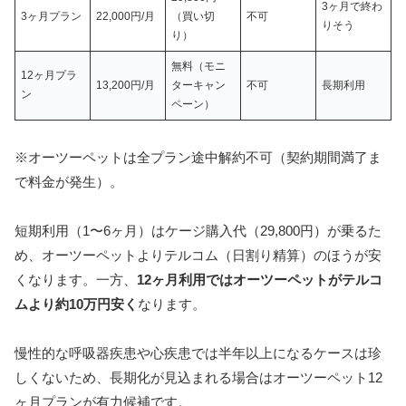
3ヶ月で終わ
3ヶ月プラン
22,000円/月
（買い切
不可
りそう
り）
無料（モニ
12ヶ月プラ
13,200円/月
ターキャン
不可
長期利用
ン
ペーン）
※オーツーペットは全プラン途中解約不可（契約期間満了ま
で料金が発生）。
短期利用（1〜6ヶ月）はケージ購入代（29,800円）が乗るた
め、オーツーペットよりテルコム（日割り精算）のほうが安
くなります。一方、
12ヶ月利用ではオーツーペットがテルコ
ムより約10万円安く
なります。
慢性的な呼吸器疾患や心疾患では半年以上になるケースは珍
しくないため、長期化が見込まれる場合はオーツーペット12
ヶ月プランが有力候補です。