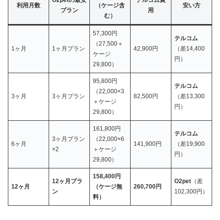
O2petの最安
テルコム費
利用月数
（ケージ含
安い方
プラン
用
む）
57,300円
テルコム
（27,500＋
1ヶ月
1ヶ月プラン
42,900円
（差14,400
ケージ
円）
29,800）
95,800円
テルコム
（22,000×3
3ヶ月
3ヶ月プラン
82,500円
（差13,300
＋ケージ
円）
29,800）
161,800円
テルコム
3ヶ月プラン
（22,000×6
6ヶ月
141,900円
（差19,900
×2
＋ケージ
円）
29,800）
158,400円
12ヶ月プラ
O2pet
（差
12ヶ月
（ケージ無
260,700円
ン
102,300円）
料）