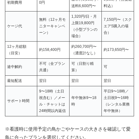
初期費用
0円
送料6,600円〜
料込）
1,320円/日・月
無料（12ヶ月モ
7,150円〜（スク
上限19,800円
ケージ代
ニターキャンペ
エアS購入の場
（小型プランの
ーン）
合）
場合）
12ヶ月総額
約260,700円〜
約158,400円
約173,650円〜
（目安）
（濃度計なし）
不可（全プラン
可（日割り精
途中解約
可
共通）
算）
最短配送
翌日
翌日
翌日
9〜18時（土日
平日9〜18時／
祝含む）／メー
年中無休9〜18
土日祝9〜16時
サポート時間
ル・チャットは
時
（レンタル業務
24時間以内返信
年中無休）
※看護時に使用予定の鳥かごやケースの大きさを確認して愛
鳥に合ったプランを選択してください。