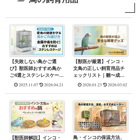
【失敗しない鳥かご選
【獣医が厳選】インコ・
び】獣医師おすすめ鳥か
文鳥の正しい飼育用品チ
ご4選とステンレスケージ
ェックリスト｜雛〜成鳥
を推奨する理由
まで安心して使える必要
2025.11.07
2026.04.21
2026.01.23
2026.03.02
なもの
鳥・インコの保温方法、
【獣医師解説】インコ・